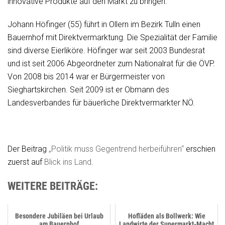
innovative Produkte auf den Markt zu bringen.
Johann Höfinger (55) führt in Ollern im Bezirk Tulln einen
Bauernhof mit Direktvermarktung. Die Spezialität der Familie
sind diverse Eierliköre. Höfinger war seit 2003 Bundesrat
und ist seit 2006 Abgeordneter zum Nationalrat für die ÖVP.
Von 2008 bis 2014 war er Bürgermeister von
Sieghartskirchen. Seit 2009 ist er Obmann des
Landesverbandes für bäuerliche Direktvermarkter NÖ.
Der Beitrag
„Politik muss Gegentrend herbeiführen“
erschien
zuerst auf
Blick ins Land
.
WEITERE BEITRÄGE:
Besondere Jubiläen bei Urlaub
Hofläden als Bollwerk: Wie
am Bauernhof
Landwirte der Supermarkt-Macht