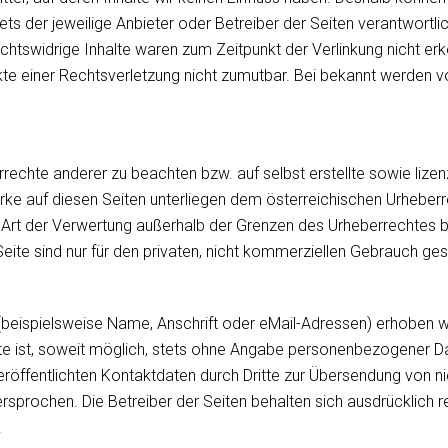
tets der jeweilige Anbieter oder Betreiber der Seiten verantwortl
htswidrige Inhalte waren zum Zeitpunkt der Verlinkung nicht erke
nkte einer Rechtsverletzung nicht zumutbar. Bei bekannt werden 
rrechte anderer zu beachten bzw. auf selbst erstellte sowie lize
erke auf diesen Seiten unterliegen dem österreichischen Urheberr
de Art der Verwertung außerhalb der Grenzen des Urheberrechtes 
eite sind nur für den privaten, nicht kommerziellen Gebrauch ges
eispielsweise Name, Anschrift oder eMail-Adressen) erhoben wer
nste ist, soweit möglich, stets ohne Angabe personenbezogener D
öffentlichten Kontaktdaten durch Dritte zur Übersendung von n
ersprochen. Die Betreiber der Seiten behalten sich ausdrücklich r
.