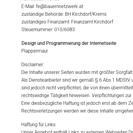
E-Mail: fe@bauernnetzwerk.at
zuständige Behörde: BH Kirchdorf/Krems
zuständiges Finanzamt: Finanzamt Kirchdorf
Steuernummer: 010/6083
Design und Programmierung der Internetseite
Plappermaul
Disclaimer:
Die Inhalte unserer Seiten wurden mit größter Sorgfalt 
Als Diensteanbieter sind wir gemäß § 6 Abs.1 MDStV u
sind jedoch nicht verpflichtet, die von ihnen übermi
rechtswidrige Tätigkeit hinweisen. Verpflichtungen z
Eine diesbezügliche Haftung ist jedoch erst ab dem Z
Rechtsverletzungen werden wir diese Inhalte umgehen
Haftung für Links
Unser Angebot enthält Links zu externen Webseiten Dri