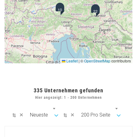
10
22
Leaflet
|
©
OpenStreetMap
contributors
335
Unternehmen gefunden
Hier angezeigt: 1 - 200 Unternehmen
×
×
Neueste
200 Pro Seite