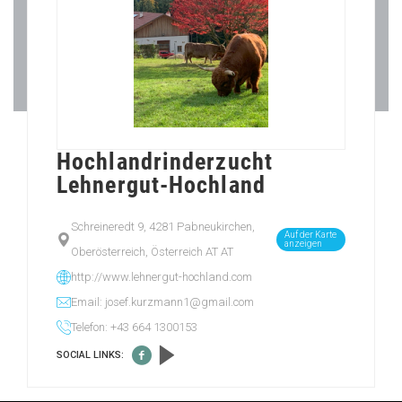
Hochlandrinderzucht
Lehnergut-Hochland
Schreineredt 9, 4281 Pabneukirchen,
Auf der Karte
anzeigen
Oberösterreich, Österreich AT AT
http://www.lehnergut-hochland.com
Email: josef.kurzmann1@gmail.com
Telefon: +43 664 1300153
SOCIAL LINKS: