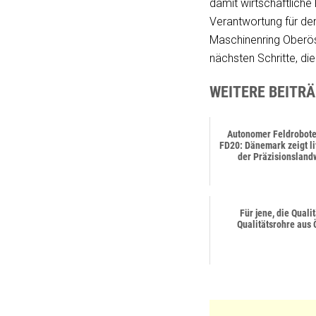
damit wirtschaftliche
Verantwortung für den
Maschinenring Oberös
nächsten Schritte, di
WEITERE BEITRÄ
Autonomer Feldrobote
FD20: Dänemark zeigt li
der Präzisionsland
Für jene, die Quali
Qualitätsrohre aus 