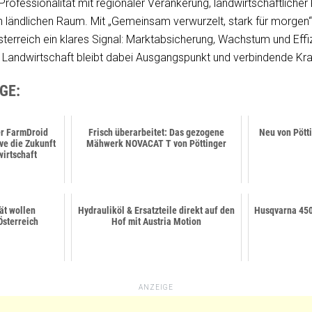
 Professionalität mit regionaler Verankerung, landwirtschaftlich
 ländlichen Raum. Mit „Gemeinsam verwurzelt, stark für morgen“
terreich ein klares Signal: Marktabsicherung, Wachstum und Eff
e Landwirtschaft bleibt dabei Ausgangspunkt und verbindende Kra
GE:
r FarmDroid
Frisch überarbeitet: Das gezogene
Neu von Pött
ve die Zukunft
Mähwerk NOVACAT T von Pöttinger
wirtschaft
tät wollen
Hydrauliköl & Ersatzteile direkt auf den
Husqvarna 450
Österreich
Hof mit Austria Motion
ANZEIGE