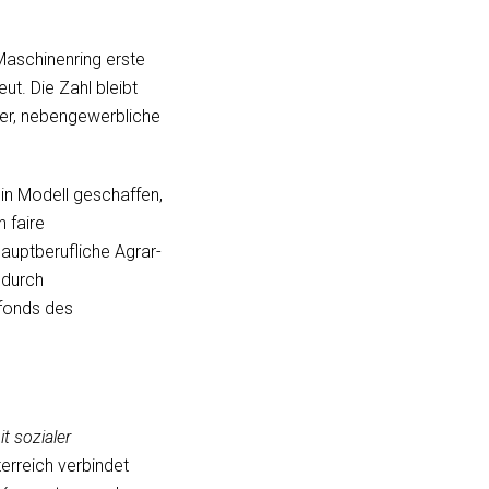
 Maschinenring erste
ut. Die Zahl bleibt
iger, nebengewerbliche
in Modell geschaffen,
n faire
auptberufliche Agrar-
 durch
lfonds des
t sozialer
rreich verbindet