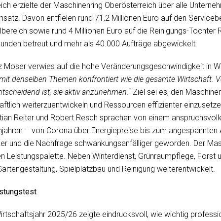
ich erzielte der Maschinenring Oberösterreich über alle Untern
msatz. Davon entfielen rund 71,2 Millionen Euro auf den Servicebe
bereich sowie rund 4 Millionen Euro auf die Reinigungs-Tochter 
unden betreut und mehr als 40.000 Aufträge abgewickelt.
z Moser verwies auf die hohe Veränderungsgeschwindigkeit in Wi
 mit denselben Themen konfrontiert wie die gesamte Wirtschaft. V
ntscheidend ist, sie aktiv anzunehmen
.“ Ziel sei es, den Maschine
aftlich weiterzuentwickeln und Ressourcen effizienter einzusetze
stian Reiter und Robert Resch sprachen von einem anspruchsvoll
jahren – von Corona über Energiepreise bis zum angespannten 
er und die Nachfrage schwankungsanfälliger geworden. Der Masc
ten Leistungspalette. Neben Winterdienst, Grünraumpflege, Forst
artengestaltung, Spielplatzbau und Reinigung weiterentwickelt.
astungstest
irtschaftsjahr 2025/26 zeigte eindrucksvoll, wie wichtig professi