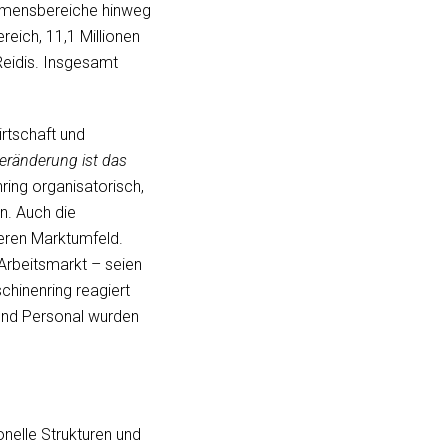
ehmensbereiche hinweg
reich, 11,1 Millionen
Reidis. Insgesamt
rtschaft und
eränderung ist das
nring organisatorisch,
n. Auch die
eren Marktumfeld.
Arbeitsmarkt – seien
hinenring reagiert
 und Personal wurden
onelle Strukturen und