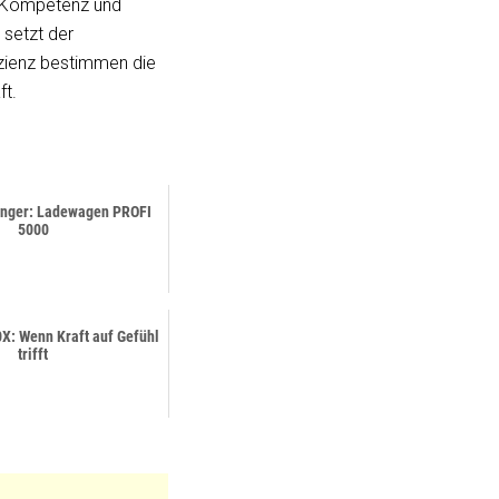
er Kompetenz und
 setzt der
izienz bestimmen die
ft.
inger: Ladewagen PROFI
5000
X: Wenn Kraft auf Gefühl
trifft