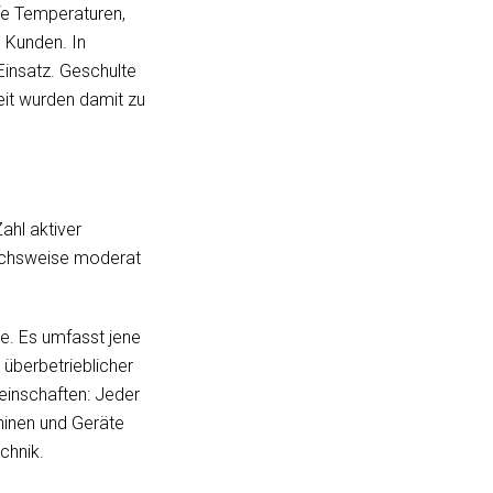
efe Temperaturen,
 Kunden. In
Einsatz. Geschulte
keit wurden damit zu
ahl aktiver
leichsweise moderat
le. Es umfasst jene
 überbetrieblicher
einschaften: Jeder
chinen und Geräte
chnik.