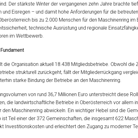
sind. Der stärkste Winter der vergangenen zehn Jahre brachte ti
nd Eisregen – und damit hohe Anforderungen für die betreuten
 Oberösterreich bis zu 2.000 Menschen für den Maschinenring im 
beitssicherheit, technische Ausrüstung und regionale Einsatzfähig
oren im Wettbewerb.
t Fundament
lt die Organisation aktuell 18.438 Mitgliedsbetriebe. Obwohl die Z
etriebe strukturell zurückgeht, fällt der Mitgliederrückgang verg
iterhin starke Bindung der Betriebe an den Maschinenring.
ngsvolumen von rund 36,7 Millionen Euro unterstreicht diese Rol
n, die landwirtschaftliche Betriebe in Oberösterreich vor allem in
den Maschinenring abwickeln. Ein wichtiger Hebel sind die Gem
eb ist Teil einer der 372 Gemeinschaften, die insgesamt 622 Mas
kt Investitionskosten und erleichtert den Zugang zu moderner Te