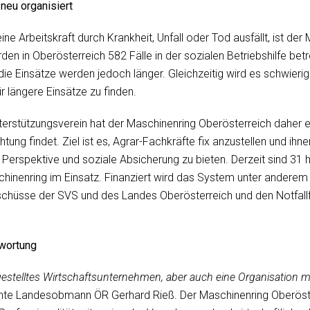
 neu organisiert
e Arbeitskraft durch Krankheit, Unfall oder Tod ausfällt, ist der
den in Oberösterreich 582 Fälle in der sozialen Betriebshilfe betre
, die Einsätze werden jedoch länger. Gleichzeitig wird es schwier
ür längere Einsätze zu finden.
terstützungsverein hat der Maschinenring Oberösterreich daher e
ng findet. Ziel ist es, Agrar-Fachkräfte fix anzustellen und ihne
rspektive und soziale Absicherung zu bieten. Derzeit sind 31 h
hinenring im Einsatz. Finanziert wird das System unter anderem
uschüsse der SVS und des Landes Oberösterreich und den Notfal
wortung
fgestelltes Wirtschaftsunternehmen, aber auch eine Organisation mi
onte Landesobmann ÖR Gerhard Rieß. Der Maschinenring Oberöste