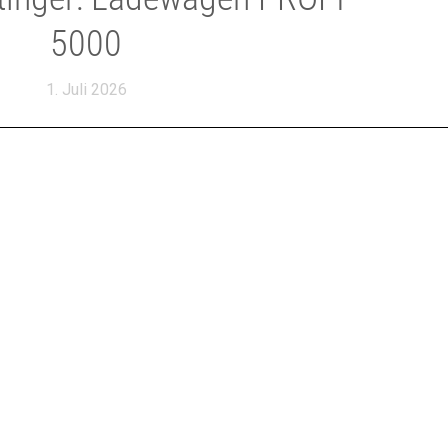
5000
1. Juli 2026
es Modell für den Einstieg in die Rotorklasse Mit dem
ine neue Ära der Rotorladewagen. Der PROFI 5000 ist
kprofi das leichtzügigste Modell seiner Klasse. Mit
et er die optimale Grundlage, um hochwertiges...
WEITERLESEN