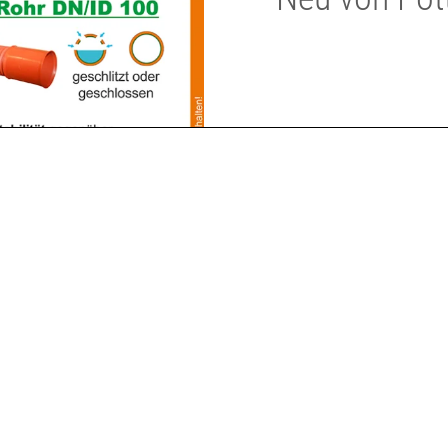
Leistungsstarkes, leichtzügig
PROFI startet Pöttinger in e
beim Grieskirchner Landtechni
hoher Durchsatzleistung biet
t wollen
sterreich