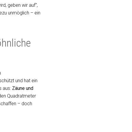
ird, geben wir auf“,
zu unmöglich – ein
öhnliche
n
schützt und hat ein
s aus:
Zäune und
eden Quadratmeter
u schaffen – doch