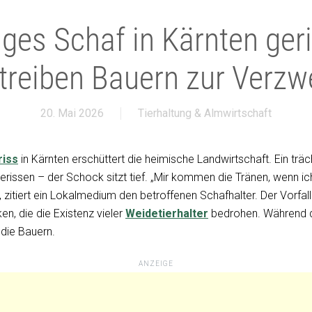
iges Schaf in Kärnten ger
treiben Bauern zur Verzw
20. Mai 2026
Tierhaltung & Almwirtschaft
riss
in Kärnten erschüttert die heimische Landwirtschaft. Ein trä
erissen – der Schock sitzt tief. „Mir kommen die Tränen, wenn i
, zitiert ein Lokalmedium den betroffenen Schafhalter. Der Vorfall 
en, die die Existenz vieler
Weidetierhalter
bedrohen. Während di
die Bauern.
ANZEIGE