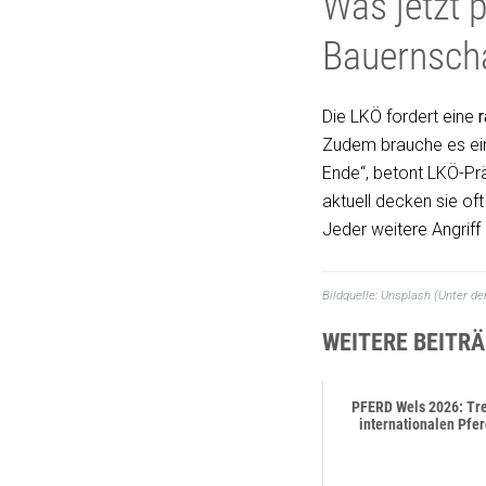
Was jetzt 
Bauernsch
Die LKÖ fordert eine
Zudem brauche es e
Ende“, betont LKÖ-Pr
aktuell decken sie of
Jeder weitere Angriff
Bildquelle: Unsplash (Unter de
WEITERE BEITRÄ
PFERD Wels 2026: Tre
internationalen Pfe