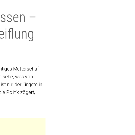
issen –
eiflung
chtiges Mutterschaf
ch sehe, was von
ist nur der jüngste in
e Politik zögert,