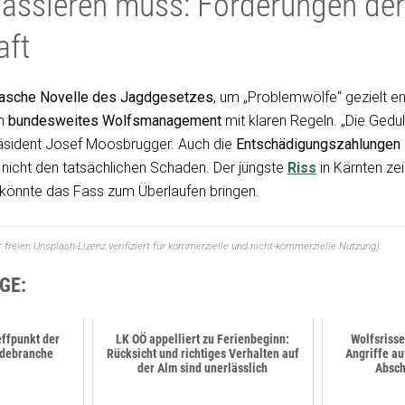
passieren muss: Forderungen der
aft
rasche Novelle des Jagdgesetzes
, um „Problemwölfe“ gezielt 
in
bundesweites Wolfsmanagement
mit klaren Regeln. „Die Gedu
äsident Josef Moosbrugger. Auch die
Entschädigungszahlungen
t nicht den tatsächlichen Schaden. Der jüngste
Riss
in Kärnten zei
 könnte das Fass zum Überlaufen bringen.
r freien Unsplash-Lizenz verifiziert für kommerzielle und nicht-kommerzielle Nutzung)
GE:
ffpunkt der
LK OÖ appelliert zu Ferienbeginn:
Wolfsrisse
rdebranche
Rücksicht und richtiges Verhalten auf
Angriffe au
der Alm sind unerlässlich
Absch