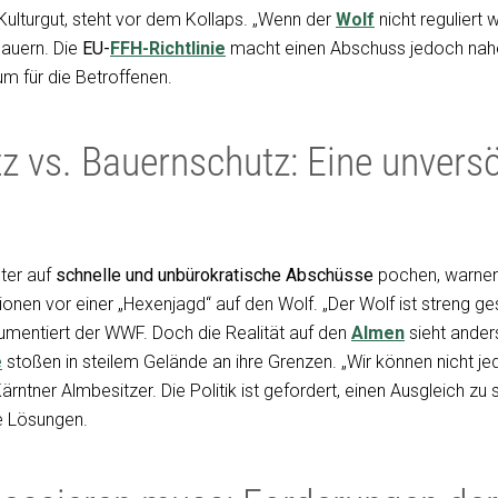
 Kulturgut, steht vor dem Kollaps. „Wenn der
Wolf
nicht reguliert w
auern. Die
EU-
FFH-Richtlinie
macht einen Abschuss jedoch nahe
um für die Betroffenen.
z vs. Bauernschutz: Eine unvers
ter auf
schnelle und unbürokratische Abschüsse
pochen, warne
onen vor einer „Hexenjagd“ auf den Wolf. „Der Wolf ist streng ge
umentiert der WWF. Doch die Realität auf den
Almen
sieht ander
e
stoßen in steilem Gelände an ihre Grenzen. „Wir können nicht j
Kärntner Almbesitzer. Die Politik ist gefordert, einen Ausgleich z
e Lösungen.