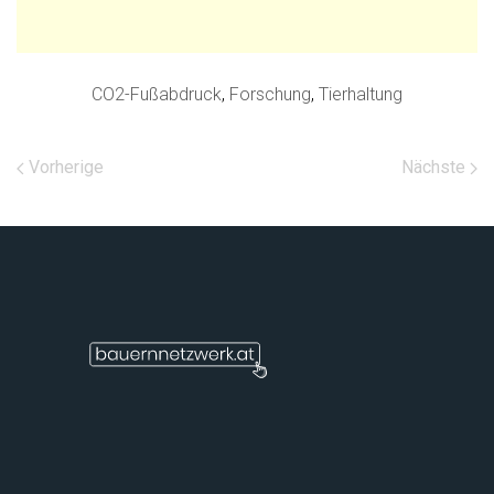
CO2-Fußabdruck
,
Forschung
,
Tierhaltung
Vorherige
Nächste