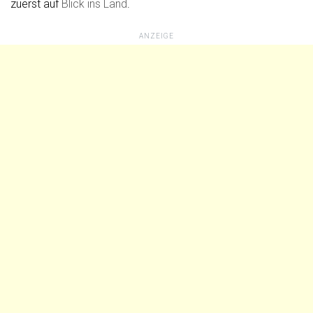
zuerst auf
Blick ins Land
.
ANZEIGE