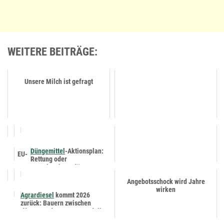
WEITERE BEITRÄGE:
Unsere Milch ist gefragt
Düngemittel
-Aktionsplan:
EU-
Rettung oder
Mogelpackung für
Österreichs Bauern?
Angebotsschock wird Jahre
wirken
Agrardiesel
kommt 2026
zurück: Bauern zwischen
Hoffnung und neuer Steuerfalle