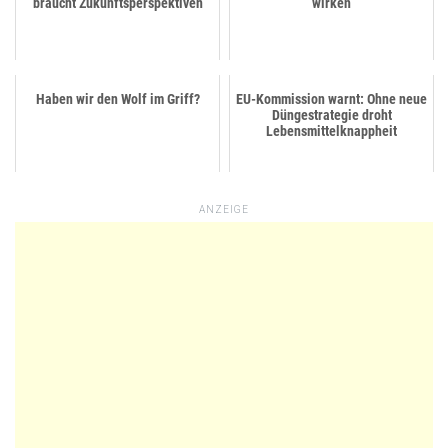
braucht Zukunftsperspektiven
wirken
Haben wir den Wolf im Griff?
EU-Kommission warnt: Ohne neue
Düngestrategie droht
Lebensmittelknappheit
ANZEIGE