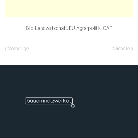
BIo-Landwirtschaft
,
EU-Agrarpolitik
,
GAP
Vorherige
Nächste