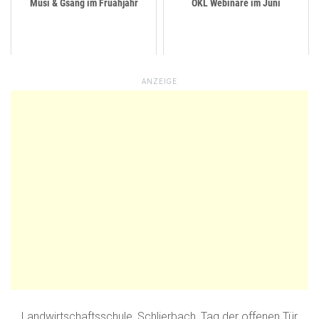
Musi & Gsang im Fruahjahr
ÖKL Webinare im Juni
ANZEIGE
Landwirtschaftsschule
,
Schlierbach
,
Tag der offenen Tür