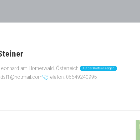
Steiner
Leonhard am Hornerwald, Österreich
Auf der Karte anzeigen
ardst1@hotmail.com
Telefon: 06649240995