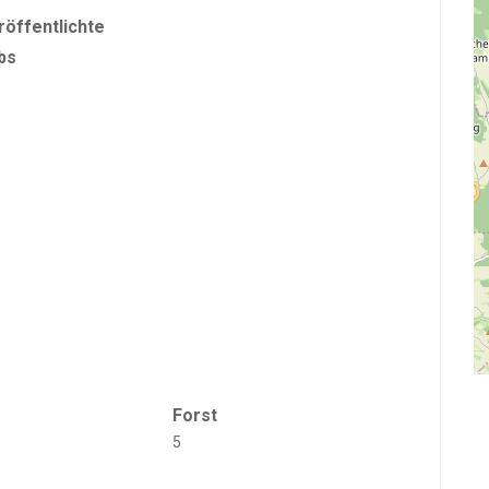
röffentlichte
bs
Forst
5