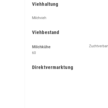
Viehhaltung
Milchvieh
Viehbestand
Zuchtverba
Milchkühe
60
Direktvermarktung