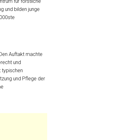
trum für forstliche
ng und bilden junge
.000ste
 Den Auftakt machte
erecht und
t typischen
tzung und Pflege der
he