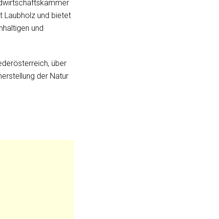
andwirtschaftskammer
t Laubholz und bietet
hhaltigen und
ederösterreich, über
erstellung der Natur