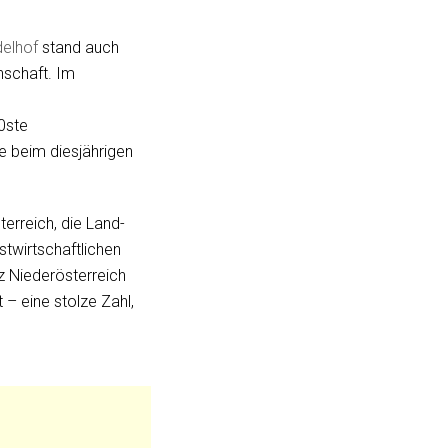
delhof
stand auch
nschaft. Im
0ste
e beim diesjährigen
erreich, die Land-
stwirtschaftlichen
z Niederösterreich
 – eine stolze Zahl,