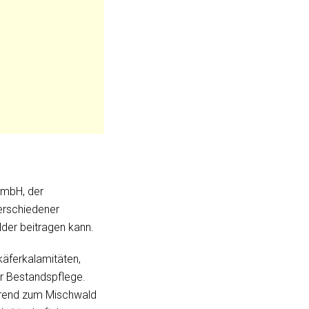
GmbH, der
verschiedener
lder beitragen kann.
äferkalamitäten,
er Bestandspflege.
 Trend zum Mischwald