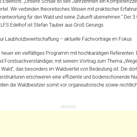
 Edelhofs: „Unsere Schule ist seit Jahrzehnten ein Kompetenzzen
rtel. Wir verbinden theoretisches Wissen mit praktischer Erfahru
rantwortung für den Wald und seine Zukunft übernehmen.“ Der 3
 LFS Edelhof ist Stefan Tauber aus Groß Gerungs.
r Laubholzbewirtschaftung – aktuelle Fachvorträge im Fokus
 heuer ein vielfältiges Programm mit hochkarätigen Referenten.
 und Forstsachverständiger, mit seinem Vortrag zum Thema „Weg
m Wald“, das besonders im Waldviertel von Bedeutung ist. Die dor
ümerstrukturen erschweren eine effiziente und bodenschonende Nu
len die Waldbesitzer somit vor organisatorische sowie rechtlic
ANZEIGE