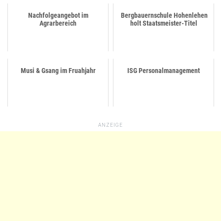
Nachfolgeangebot im
Bergbauernschule Hohenlehen
Agrarbereich
holt Staatsmeister-Titel
Musi & Gsang im Fruahjahr
ISG Personalmanagement
ANZEIGE