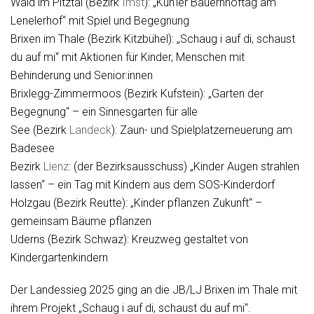
Wald im Pitztal (Bezirk
Imst
): „Kuh’ler Bauernhoftag am
Lenelerhof“ mit Spiel und Begegnung
Brixen im Thale (Bezirk Kitzbühel): „Schaug i auf di, schaust
du auf mi“ mit Aktionen für Kinder, Menschen mit
Behinderung und Senior:innen
Brixlegg-Zimmermoos (Bezirk Kufstein): „Garten der
Begegnung“ – ein Sinnesgarten für alle
See (Bezirk
Landeck
): Zaun- und Spielplatzerneuerung am
Badesee
Bezirk
Lienz
: (der Bezirksausschuss) „Kinder Augen strahlen
lassen“ – ein Tag mit Kindern aus dem SOS-Kinderdorf
Holzgau (Bezirk Reutte): „Kinder pflanzen Zukunft“ –
gemeinsam Bäume pflanzen
Uderns (Bezirk Schwaz): Kreuzweg gestaltet von
Kindergartenkindern
Der Landessieg 2025 ging an die JB/LJ Brixen im Thale mit
ihrem Projekt „Schaug i auf di, schaust du auf mi“.