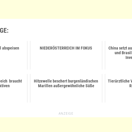
GE:
el abspeisen
NIEDERÖSTERREICH IM FOKUS
China setzt a
und Brasil
Inv
reich braucht
Hitzewelle beschert burgenländischen
Tierärztliche
ktiven
Marillen außergewöhnliche Süße
R
ANZEIGE