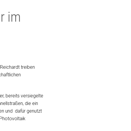
r im
 Reichardt treiben
chaftlichen
 bereits versiegelte
ellstraßen, die ein
en und dafür genutzt
Photovoltaik