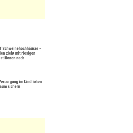
uf Schweinehochhäuser –
ien zieht mit riesigen
estitionen nach
 Versorgung im ländlichen
aum sichern