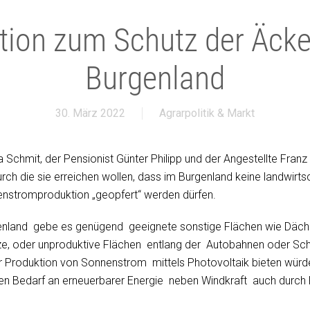
ition zum Schutz der Äcke
Burgenland
30. März 2022
Agrarpolitik & Markt
a Schmit, der Pensionist Günter Philipp und der Angestellte Franz
urch die sie erreichen wollen, dass im Burgenland keine landwirts
enstromproduktion „geopfert“ werden dürfen.
land gebe es genügend geeignete sonstige Flächen wie Dächer,
ze, oder unproduktive Flächen entlang der Autobahnen oder Schn
r Produktion von Sonnenstrom mittels Photovoltaik bieten würd
en Bedarf an erneuerbarer Energie neben Windkraft auch durch 