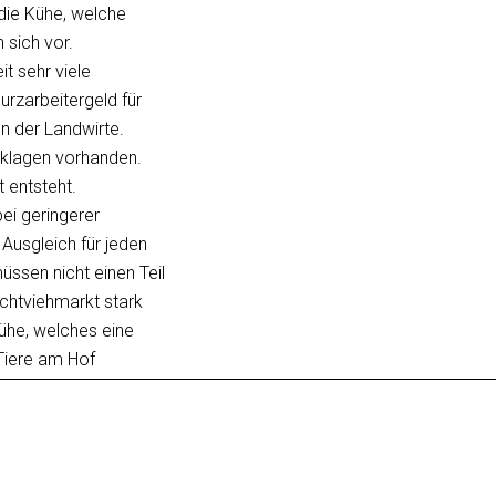
 die Kühe, welche
 sich vor.
t sehr viele
urzarbeitergeld für
en der Landwirte.
cklagen vorhanden.
 entsteht.
ei geringerer
 Ausgleich für jeden
üssen nicht einen Teil
achtviehmarkt stark
Kühe, welches eine
 Tiere am Hof
beendet werden.
ngsmenge gegen
elt. Eine
e Entsorgung eines