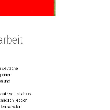
rbeit
en deutsche
 einer
en und
bsatz von Milch und
hiedlich, jedoch
 den sozialen