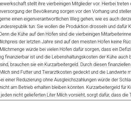
erkschaft stellt ihre vierbeinigen Mitglieder vor. Hierbei treten
chversorgung der Bevölkerung sorgen vor den Vorhang und stellen
gerne einen eigenverantwortlichen Weg gehen, wie es auch derzei
ndesrepublik tun: Sie wollen die Produktion drosseln und dafür K
 Denn die Kühe auf den Höfen sind die vierbeinigen Mitarbeiterinn
ilchpreis der letzten Jahre sind auf den meisten Höfen keine Rü
Milchmenge würde bei vielen Höfen dafür sorgen, dass ein Defizit
g finanzierbar ist und die Lebenshaltungskosten der Kühe auch b
nd, brauchen sie ein Kurzarbeitergeld. Durch diesen finanziellen
r Milch sind Futter und Tierarztkosten gedeckt und die Landwirte m
 Bei einer Reduzierung ohne Ausgleichszahlungen würde der Schl
 nicht am Betrieb erhalten bleiben könnten. Kurzarbeitergeld für 
jeden nicht gelieferten Liter Milch vorsieht, sorgt dafür, dass die
ei nachhaltiger Stabilisierung des Marktes kann das Programm 
fordert eine freiwillige, europaweite Reduzierung der Anlieferu
. Kurzarbeitergeld für Kühe ist nachhaltig, auch für Klima und Umw
hwendet Ressourcen. Auch die Lagerung und erst Recht nicht di