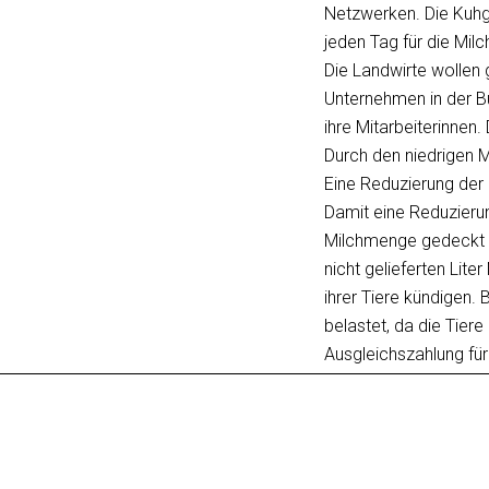
Netzwerken. Die Kuhgew
jeden Tag für die Mil
Die Landwirte wollen 
Unternehmen in der Bu
ihre Mitarbeiterinnen.
Durch den niedrigen M
Eine Reduzierung der 
Damit eine Reduzierun
Milchmenge gedeckt si
nicht gelieferten Lite
ihrer Tiere kündigen.
belastet, da die Tiere
Ausgleichszahlung für 
verbleiben können. B
Die Kuhgewerkschaft 
finanziellen Ausgleich
Überproduktion versc