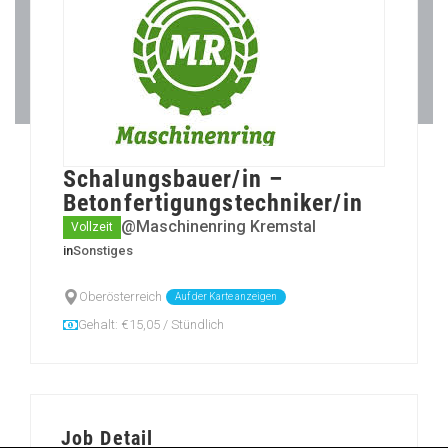
Schalungsbauer/in –
Betonfertigungstechniker/in
@Maschinenring Kremstal
Vollzeit
in
Sonstiges
Oberösterreich
Auf der Karte anzeigen
Gehalt: €15,05 / Stündlich
Job Detail