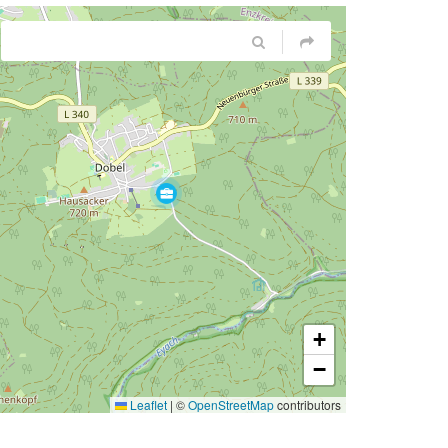
+
−
Leaflet
|
©
OpenStreetMap
contributors