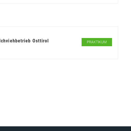
hviehbetrieb Osttirol
PRAKTIKUM