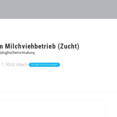
m Milchviehbetrieb (Zucht)
binghof
in
Viehhaltung
1, 9500 Villach
Auf der Karte anzeigen