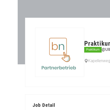
Praktiku
@Ul
Praktikum
Kapellenweg 
Job Detail