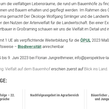
um die vielfältigen Lebensräume, die rund um Bauernhöfe zu fin
innen und Bauern erhalten und gepflegt werden. Im Rahmen des 
hema gemacht! Der Ökologe Wolfgang Simlinger und die Landwir
 den Nutzen der Artenvielfalt für die Landwirtschaft. Bei einer E
ortbauer in Großraming schauen wir uns die Vielfalt im Detail und i
mit 1 UE als verpflichtende Weiterbildung für die
ÖPUL
2023 Maß
ftsweise –
Biodiversität
anrechenbar.
s 9. Juni 2023 bei Florian Jungreithmeier, info@perspektive-la
g: Vielfalt auf dem Bauernhof
erschien zuerst auf
Blick ins Land
.
GE:
tfolge – 22.
Nachfolgeangebot im Agrarbereich
Bäuerlicher
spräche
und Jung