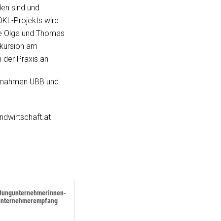
den sind und
ÖKL-Projekts wird
te Olga und Thomas
xkursion am
n der Praxis an
nahmen UBB und
ndwirtschaft.at
 Jungunternehmerinnen-
unternehmerempfang