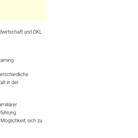
wirtschaft und ÖKL
raming
terschiedliche
lt in der
miliärer
führung
Möglichkeit, sich zu