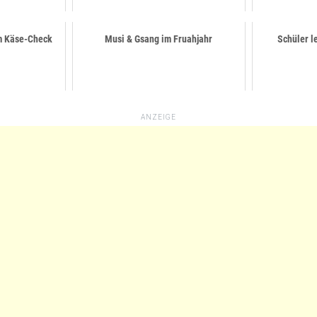
m Käse-Check
Musi & Gsang im Fruahjahr
Schüler l
ANZEIGE