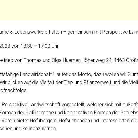
äume & Lebenswerke erhalten – gemeinsam mit Perspektive Land
i 2023 von 13:30 – 17:00 Uhr
tsbetrieb von Thomas und Olga Huemer, Höhenweg 24, 4463 Groß
unftsfähige Landwirtschaft!“ lautet das Motto, dazu wollen wir 2 un
 blicken auf die Vielfalt der Tier- und Pflanzenwelt und die Vielfa
Hofnachfolge.
n Perspektive Landwirtschaft vorgestellt, welcher sich mit außerfa
 Formen der Hofübergabe und kooperativen Formen der Betriebs
 Verein bietet Hofübergern, Hofsuchenden und Interessierten die 
uschen und kennenzulernen.