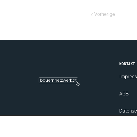
Vorherige
KONTAKT
Impres
AGB
Datensc
Kontakt