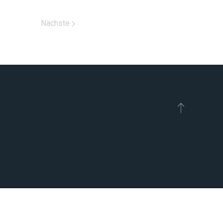
Nächste