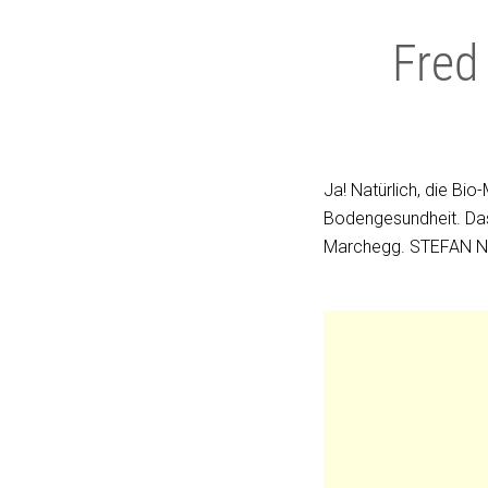
Fred
Ja! Natürlich, die Bi
Bodengesundheit. Das 
Marchegg. STEFAN N