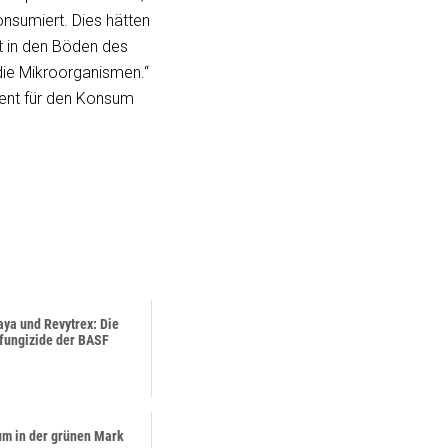
onsumiert. Dies hätten
lt in den Böden des
die Mikroorganismen.“
ment für den Konsum
aya und Revytrex: Die
fungizide der BASF
um in der grünen Mark