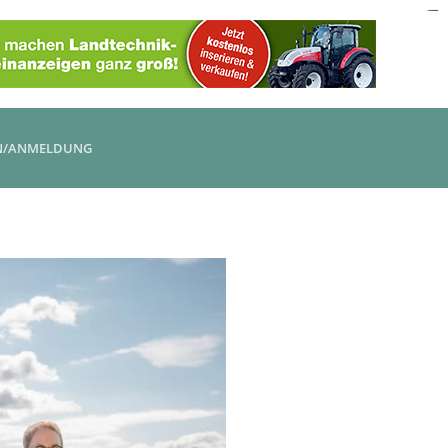
togel terpercaya
link slot gacor
monperatoto
monperatoto
monperatoto
monperatoto
monperatoto
monperatoto
SITUS TOTO
toto togel
link togel
situs slot
togel 4d
link slot
slot resmi
link slot
slot resmi
slot 4d
rtp slot
toto
N/ANMELDUNG