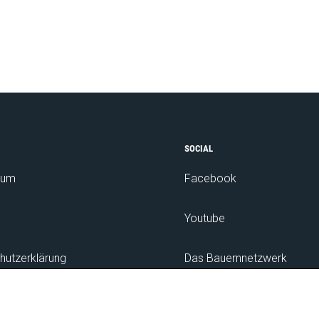
SOCIAL
sum
Facebook
Youtube
hutzerklärung
Das Bauernnetzwerk
ZUM NEWSLETTER ANMELDEN