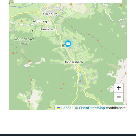
+
−
Leaflet
|
©
OpenStreetMap
contributors