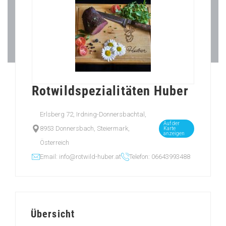
Rotwildspezialitäten Huber
Erlsberg 72, Irdning-Donnersbachtal,
Auf der
8953 Donnersbach, Steiermark,
Karte
anzeigen
Österreich
Email: info@rotwild-huber.at
Telefon: 06643993488
Übersicht