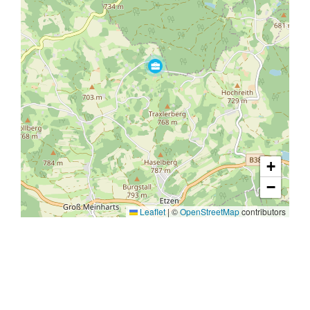
+
−
Leaflet
|
©
OpenStreetMap
contributors