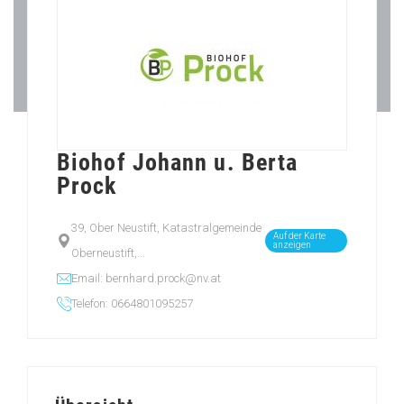
Biohof Johann u. Berta
Prock
39, Ober Neustift, Katastralgemeinde
Auf der Karte
anzeigen
Oberneustift,...
Email: bernhard.prock@nv.at
Telefon: 0664801095257